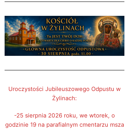
Uroczystości Jubileuszowego Odpustu w
Żylinach:
-25 sierpnia 2026 roku, we wtorek, o
godzinie 19 na parafialnym cmentarzu msza