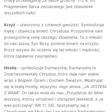
ofiarę przebłagalną za nasze grzechy”
(1J 4, 10).
Pragnieniem Serca Jezusowego jest zbawienie
wszystkich ludzi.
Krzyż
– utworzony z czterech gwoździ. Symbolizuje
mękę i zbawczą śmierć Chrystusa. Przypomina nam
przeogromną cenę naszego zbawienia. To z miłości
do nas Jezus, Syn Boży, poniósł śmierć na krzyżu.
Krzyż wzywa do uczenia się tej miłości i mądrości,
która zapewnia zwycięstwo.
Hostia
– symbolizuje Eucharystię. Eucharystia to
Zmartwychwstały Chrystus, który daje nam siebie
wraz z Bogiem Ojcem i Duchem Świętym. Wpatrując
się w białą Hostię, słyszymy Jego słowa:
„JA JESTEM
Z WAMI”.
On także woła do nas
:
„Przyjdźcie do Mnie
wszyscy, którzy utrudzeni i obciążeni jesteście, a Ja
was pokrzepię
” (Mt 11, 28). Spotykajmy się z
Chrystusem we Mszy św. i na adoracji Najświętszego