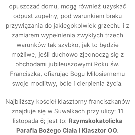
opuszczać́ domu, mogą̨ również̇ uzyskać́
odpust zupełny, pod warunkiem braku
przywiązania do jakiegokolwiek grzechu i z
zamiarem wypełnienia zwykłych trzech
warunków tak szybko, jak to będzie
możliwe, jeśli duchowo zjednoczą̨ się̨ z
obchodami jubileuszowymi Roku św.
Franciszka, ofiarując Bogu Miłosiernemu
swoje modlitwy, bóle i cierpienia życia.
Najbliższy kościół klasztorny franciszkanów
znajduje się w Suwałkach przy ulicy: 11
listopada 6; jest to:
Rzymskokatolicka
Parafia Bożego Ciała i Klasztor OO.